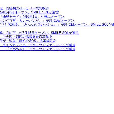
化 同社初のベーカリー業態取得
0月8日オープン。SMILE SOLが運営
「発酵ヤード」が10月1日、札幌にオープン
ィング直営「カレーパンだ。」が8月29日オープン
りと米酒場。『みんなのフレッシュ』」が9月2日オープン。SMILE SOLが
月の芋」が7月15日オープン。SMILE SOLが運営
 中央区・西区の掲載飲食店募集中
所が「緊急在庫処分SOS」掲示板開設
—エイムカンパニーがクラウドファンディング実施
——「かねちゃん」がクラウドファンディング実施