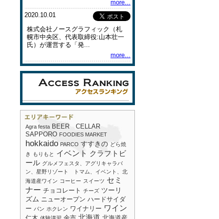
more...
2020.10.01
株式会社ノースグラフィック（札
幌市中央区、代表取締役:山本壮一
氏）が運営する「発...
more...
BEER CELLAR
Agra festa
SAPPORO
FOODIES MARKET
hokkaido
すすきの
PARCO
どら焼
イベント
クラフトビ
き
もりもと
ール
グルメフェスタ、アグリキャラバ
ン、星野リゾート トマム、イベント、北
セミ
海道産ワイン
コーヒー
スイーツ
ナー
ツーリ
チョコレート
チーズ
ズム
ニューオープン
ハードサイダ
ワイン
ー
ワイナリー
パン
ホクレン
北海道
仁木
余市
北海道産
体験講習