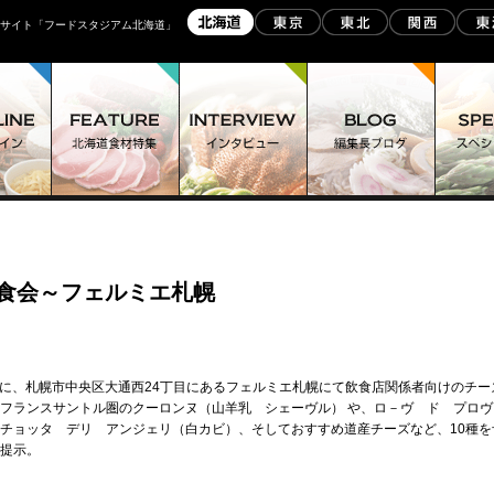
スサイト「フードスタジアム北海道」
食会～フェルミエ札幌
付締切）に、札幌市中央区大通西24丁目にあるフェルミエ札幌にて飲食店関係者向けのチー
フランスサントル圏のクーロンヌ（山羊乳 シェーヴル） や、ロ－ヴ ド プロヴ
チョッタ デリ アンジェリ（白カビ）、そしておすすめ道産チーズなど、10種を
提示。