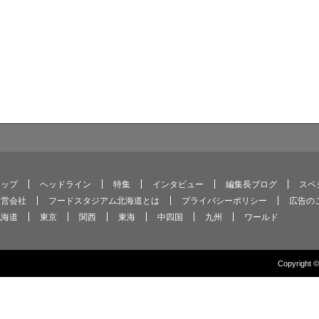
トップ
ヘッドライン
特集
インタビュー
編集長ブログ
スペ
運営会社
フードスタジアム北海道とは
プライバシーポリシー
広告の
北海道
東京
関西
東海
中四国
九州
ワールド
Copyright 