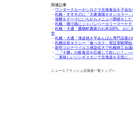
関連記事
・
ワンダークルーがシロクマ北海食品を子会社
・
札幌・すすきのに「大衆酒場ネオンカラー」が1
・
発酵をテーマにいちからメニュー開発をした
・
札幌・狸小路にジャパンベーカリーマーケテ
・
札幌・大通「鷹栖町農家のお米100%、おにぎ
営
・
札幌・大通「薄皮焼き芋あんぱん専門店夜の鶴、
・
札幌出前タクシー「食べタク」実証実験開始
・
新型コロナウイルス感染拡大で札幌商工会議
・
「『十勝』の飲食店を応援して欲しい！」—
・
「美味しいジンギスカンで北海道を元気に」
ニュースフラッシュ北海道一覧トップへ