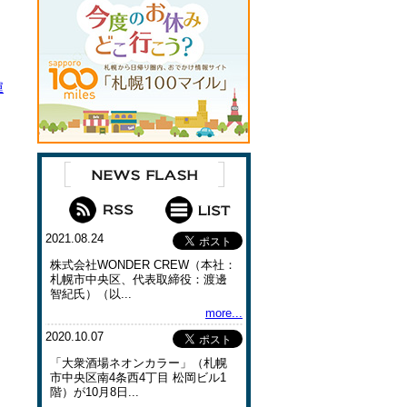
運
2021.08.24
株式会社WONDER CREW（本社：
札幌市中央区、代表取締役：渡邊
智紀氏）（以...
more...
2020.10.07
「大衆酒場ネオンカラー」（札幌
市中央区南4条⻄4丁⽬ 松岡ビル1
階）が10月8日...