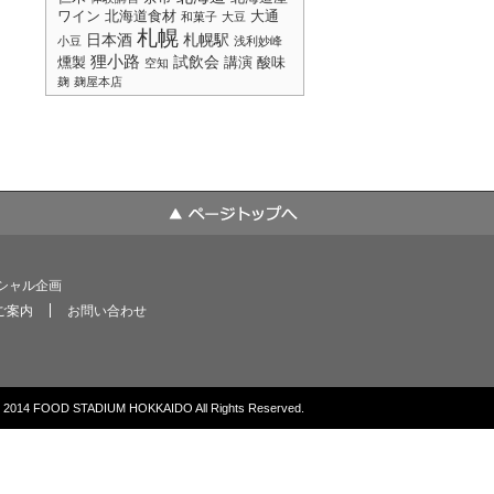
ワイン
北海道食材
大通
和菓子
大豆
札幌
日本酒
札幌駅
小豆
浅利妙峰
狸小路
試飲会
燻製
講演
酸味
空知
麹
麹屋本店
シャル企画
ご案内
お問い合わせ
© 2014 FOOD STADIUM HOKKAIDO All Rights Reserved.