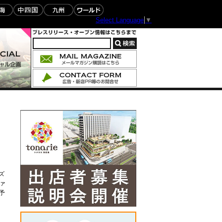
Select Language
▼
ズ
ァ
予