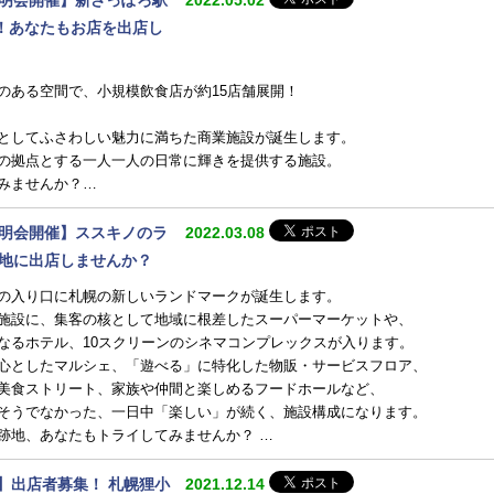
！あなたもお店を出店し
のある空間で、小規模飲食店が約15店舗展開！
としてふさわしい魅力に満ちた商業施設が誕生します。
の拠点とする一人一人の日常に輝きを提供する施設。
みませんか？…
集説明会開催】ススキノのラ
2022.03.08
跡地に出店しませんか？
の入り口に札幌の新しいランドマークが誕生します。
施設に、集客の核として地域に根差したスーパーマーケットや、
なるホテル、10スクリーンのシネマコンプレックスが入ります。
心としたマルシェ、「遊べる」に特化した物販・サービスフロア、
美食ストリート、家族や仲間と楽しめるフードホールなど、
そうでなかった、一日中「楽しい」が続く、施設構成になります。
跡地、あなたもトライしてみませんか？ …
催】出店者募集！ 札幌狸小
2021.12.14