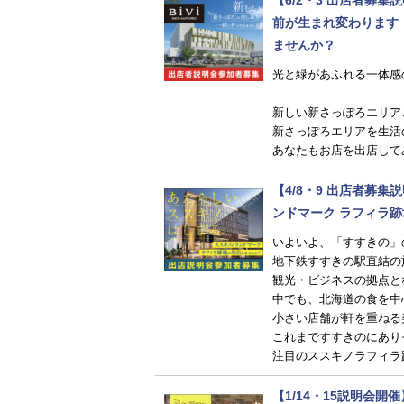
前が生まれ変わります
ませんか？
光と緑があふれる一体感
新しい新さっぽろエリア
新さっぽろエリアを生活
あなたもお店を出店して
【4/8・9 出店者募
ンドマーク ラフィラ
いよいよ、「すすきの」
地下鉄すすきの駅直結の
観光・ビジネスの拠点と
中でも、北海道の食を中
小さい店舗が軒を重ねる
これまですすきのにあり
注目のススキノラフィラ
【1/14・15説明会開