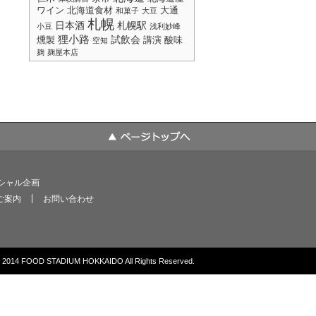
ワイン
北海道食材
大通
和菓子
大豆
札幌
日本酒
札幌駅
小豆
浅利妙峰
狸小路
試飲会
燻製
講演
酸味
空知
麹
麹屋本店
シャル企画
ご案内
お問い合わせ
© 2014 FOOD STADIUM HOKKAIDO All Rights Reserved.