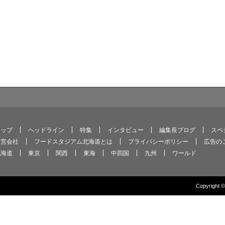
トップ
ヘッドライン
特集
インタビュー
編集長ブログ
スペ
運営会社
フードスタジアム北海道とは
プライバシーポリシー
広告の
北海道
東京
関西
東海
中四国
九州
ワールド
Copyright 