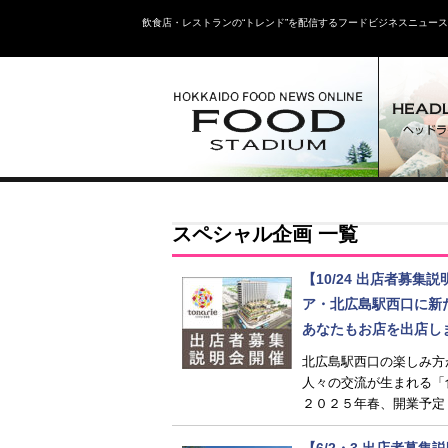
飲食店・レストランの“トレンド”を配信するフードビジネスニュー
スペシャル企画 一覧
【10/24 出店者募集
ア・北広島駅西口に新
あなたもお店を出店し
北広島駅西口の楽しみ方
人々の交流が生まれる「
２０２５年春、開業予定
【6/2・3 出店者募