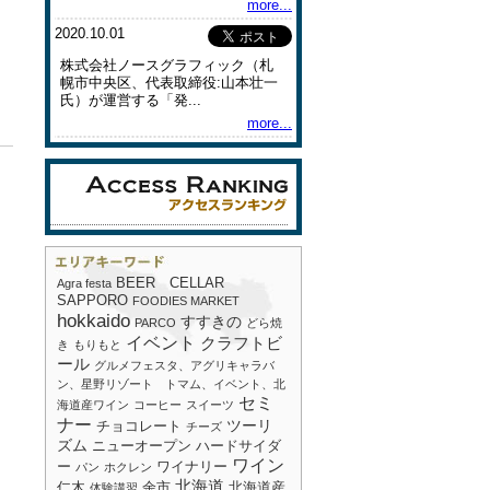
more...
2020.10.01
株式会社ノースグラフィック（札
幌市中央区、代表取締役:山本壮一
氏）が運営する「発...
more...
BEER CELLAR
Agra festa
SAPPORO
FOODIES MARKET
hokkaido
すすきの
PARCO
どら焼
イベント
クラフトビ
き
もりもと
ール
グルメフェスタ、アグリキャラバ
ン、星野リゾート トマム、イベント、北
セミ
海道産ワイン
コーヒー
スイーツ
ナー
ツーリ
チョコレート
チーズ
ズム
ニューオープン
ハードサイダ
ワイン
ー
ワイナリー
パン
ホクレン
北海道
仁木
余市
北海道産
体験講習