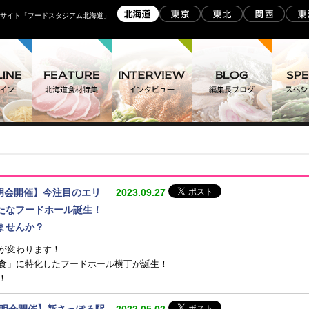
スサイト「フードスタジアム北海道」
説明会開催】今注目のエリ
2023.09.27
たなフードホール誕生！
ませんか？
が変わります！
食」に特化したフードホール横丁が誕生！
！…
集説明会開催】新さっぽろ駅
2022.05.02