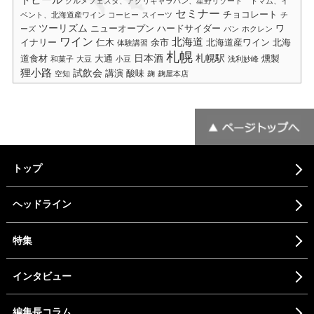
トビール
グルメフェスタ、アグリキャラバン、星野リゾート トマム、イ
セミナー
チョコレート
ベント、北海道産ワイン
コーヒー
スイーツ
チ
ツーリズム
ニューオープン
ハードサイダー
ワ
ーズ
パン
ホクレン
ワイン
北海道
イナリー
仁木
余市
北海道産ワイン
北海
体験講習
札幌
日本酒
札幌駅
道食材
大通
燻製
和菓子
大豆
小豆
浅利妙峰
狸小路
試飲会
講演
酸味
空知
麹
麹屋本店
トップ
ヘッドライン
特集
インタビュー
編集長コラム