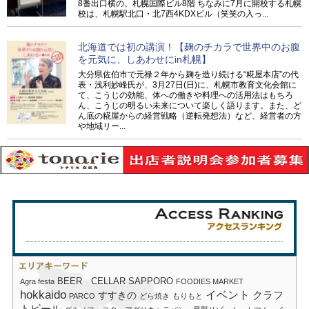
8番出口横の、札幌国際ビル8階 ちなみに7月に開校する札幌
校は、札幌駅北口・北7西4KDXビル（笑笑の入っ...
北海道では初の講演！【麹のチカラで世界中のお腹
を元気に、しあわせにin札幌】
大分県佐伯市で元禄２年から麹を造り続ける“糀屋本店”の代
表・浅利妙峰氏が、3月27日(日)に、札幌市教育文化会館に
て、こうじの効能、体への働きや料理への活用法はもちろ
ん、こうじの明るい未来について楽しく語ります。また、ど
ん底の糀屋からの経営戦略（逆転発想法）など、経営者の方
や地域リー...
BEER CELLAR SAPPORO
Agra festa
FOODIES MARKET
hokkaido
イベント
クラフ
すすきの
PARCO
どら焼き
もりもと