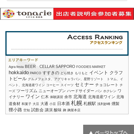
BEER CELLAR SAPPORO
Agra festa
FOODIES MARKET
hokkaido
イベント
クラフ
すすきの
PARCO
どら焼き
もりもと
トビール
グルメフェスタ、アグリキャラバン、星野リゾート トマム、イ
セミナー
チョコレート
ベント、北海道産ワイン
コーヒー
スイーツ
チ
ツーリズム
ニューオープン
ハードサイダー
ワ
ーズ
パン
ホクレン
ワイン
北海道
イナリー
仁木
余市
北海道産ワイン
北海
体験講習
札幌
日本酒
札幌駅
道食材
大通
燻製
和菓子
大豆
小豆
浅利妙峰
狸小路
試飲会
講演
酸味
空知
麹
麹屋本店