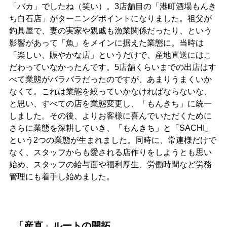
「バカ」でしたね（笑い）。3店舗目の「港町酒場もんき
ち白石店」がターニングポイントになりました。祖父が
釣具屋で、妻の実家や親戚も漁業関係だったり、という
影響があって「魚」をメインに据えた業態に。当時は
「楽しい、賑やかな店」というだけで、産地直送にはこ
だわっていなかったんです。5店舗くらいまでの出店はす
べて業態がバラバラだったのですが、あまりうまくいか
なくて。これは業態を絞っていかなければならないな、
と思い、すべての店を業態変更し、「もんきち」に統一
しました。その後、よりお客様に喜んでいただくために
さらに業態を深耕していき、「もんきち」と「SACHI」
という2つの業態が生まれました。同時に、常連様だけで
なく、スタッフからも愛される店作りをしようとも思い
始め、スタッフの給与面や福利厚生、労働時間など労務
管理にも着手し始めました。
「産直」ルートの開拓